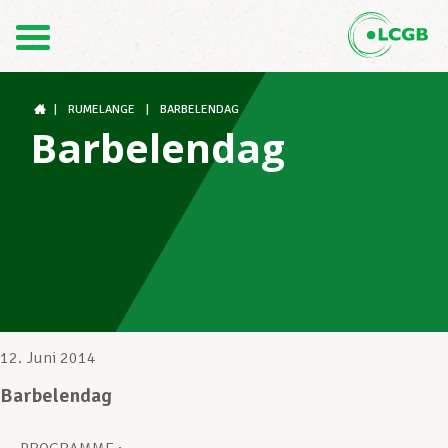
Kontakt
DE
FR
|
RUMELANGE
|
BARBELENDAG
Barbelendag
Der LCGB
Gewerkschaftsstrukturen
Unterstützung im Arbeitsalltag
12. Juni 2014
Barbelendag
Ihre Rechte