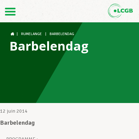
Contact
FR
DE
|
RUMELANGE
|
BARBELENDAG
Barbelendag
Le LCGB
Structures syndicales
Assistance au Travail
12 juin 2014
Barbelendag
Vos droits