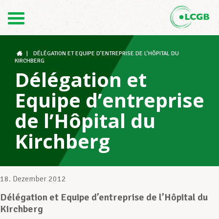
Kontakt
DE
FR
|
DÉLÉGATION ET EQUIPE D’ENTREPRISE DE L’HÔPITAL DU
KIRCHBERG
Délégation et
Der LCGB
Equipe d’entreprise
de l’Hôpital du
Gewerkschaftsstrukturen
Kirchberg
Unterstützung im Arbeitsalltag
18. Dezember 2012
Délégation et Equipe d’entreprise de l’Hôpital du
Ihre Rechte
Kirchberg