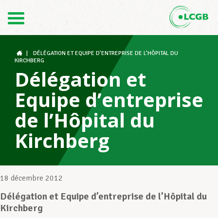
Contact
FR
DE
|
DÉLÉGATION ET EQUIPE D’ENTREPRISE DE L’HÔPITAL DU
KIRCHBERG
Délégation et
Le LCGB
Equipe d’entreprise
de l’Hôpital du
Structures syndicales
Kirchberg
Assistance au Travail
18 décembre 2012
Délégation et Equipe d’entreprise de l’Hôpital du
Vos droits
Kirchberg