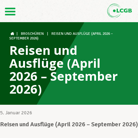
Kontakt
DE
FR
|
BROSCHÜREN
|
REISEN UND AUSFLÜGE (APRIL 2026 –
SEPTEMBER 2026)
Reisen und
Der LCGB
Ausflüge (April
2026 – September
Gewerkschaftsstrukturen
2026)
Unterstützung im Arbeitsalltag
5. Januar 2026
Reisen und Ausflüge (April 2026 – September 2026)
Ihre Rechte