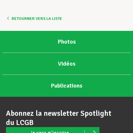
Assistance en vie privée
RETOURNER VERS LA LISTE
Développement professionnel
Photos
Devenir Membre
Vidéos
Actualités
Publications
Abonnez la newsletter Spotlight
du LCGB
Je veux m'inscrire