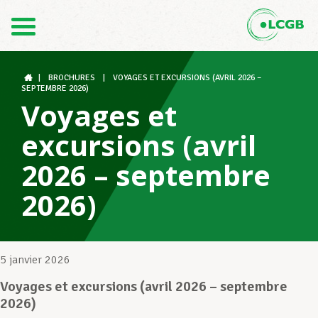
Contact
FR
DE
|
BROCHURES
|
VOYAGES ET EXCURSIONS (AVRIL 2026 –
SEPTEMBRE 2026)
Voyages et
Le LCGB
excursions (avril
2026 – septembre
Structures syndicales
2026)
Assistance au Travail
5 janvier 2026
Voyages et excursions (avril 2026 – septembre
Vos droits
2026)