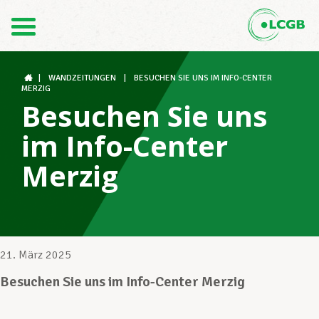
Kontakt
DE
FR
|
WANDZEITUNGEN
|
BESUCHEN SIE UNS IM INFO-CENTER
MERZIG
Besuchen Sie uns
Der LCGB
im Info-Center
Merzig
Gewerkschaftsstrukturen
Unterstützung im Arbeitsalltag
21. März 2025
Besuchen Sie uns im Info-Center Merzig
Ihre Rechte