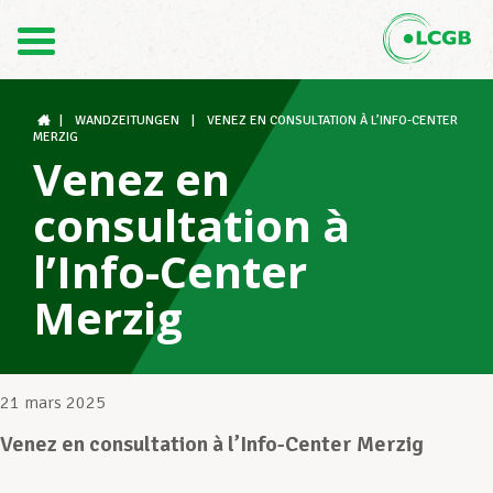
Contact
FR
DE
|
WANDZEITUNGEN
|
VENEZ EN CONSULTATION À L’INFO-CENTER
MERZIG
Venez en
Le LCGB
consultation à
l’Info-Center
Structures syndicales
Merzig
Assistance au Travail
21 mars 2025
Venez en consultation à l’Info-Center Merzig
Vos droits