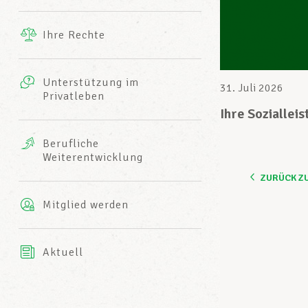
Ergänzende Leistungen
Ihre Rechte
eitbild
Fotos
Unterstützung im
Harmonie Mutuelle
31. Juli 2026
Privatleben
LCGB INFO-CENTER
Videos
Ihre Soziallei
Versicherung AXA
Berufliche
Team des LCGBs
Weiterentwicklung
ZURÜCK Z
Mitglied werden
Aktuell