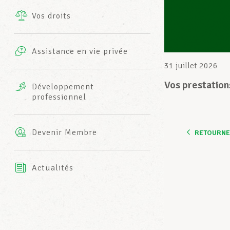
Vos droits
Prestations complémentaires
Charte
Photos
Assistance en vie privée
Harmonie Mutuelle
31 juillet 2026
Bureaux INFO-CENTER
Vidéos
Vos prestation
Développement
professionnel
Assurance AXA
L’équipe LCGB
Devenir Membre
RETOURNER
Actualités