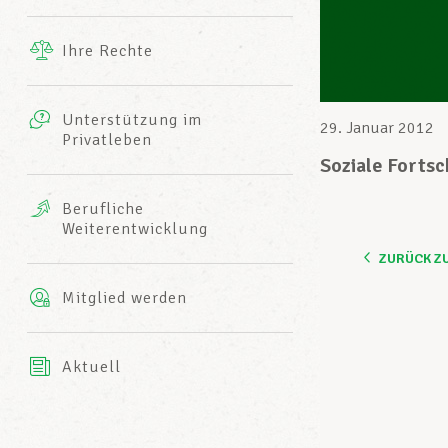
Ergänzende Leistungen
Ihre Rechte
eitbild
Fotos
Unterstützung im
Harmonie Mutuelle
29. Januar 2012
Privatleben
LCGB INFO-CENTER
Videos
Soziale Forts
Versicherung AXA
Berufliche
Team des LCGBs
Weiterentwicklung
ZURÜCK Z
Mitglied werden
Aktuell