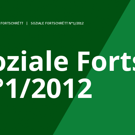
 FORTSCHRËTT
|
SOZIALE FORTSCHRËTT N°1/2012
oziale For
°1/2012