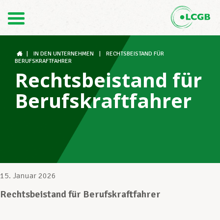
Kontakt
DE
FR
|
IN DEN UNTERNEHMEN
|
RECHTSBEISTAND FÜR
BERUFSKRAFTFAHRER
Rechtsbeistand für
Der LCGB
Berufskraftfahrer
Gewerkschaftsstrukturen
Unterstützung im Arbeitsalltag
15. Januar 2026
Rechtsbeistand für Berufskraftfahrer
Ihre Rechte