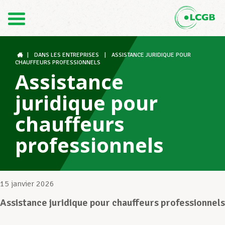
Contact
FR
DE
|
DANS LES ENTREPRISES
|
ASSISTANCE JURIDIQUE POUR
CHAUFFEURS PROFESSIONNELS
Assistance
Le LCGB
juridique pour
chauffeurs
Structures syndicales
professionnels
Assistance au Travail
15 janvier 2026
Assistance juridique pour chauffeurs professionnels
Vos droits