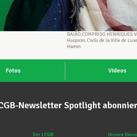
BAIÃO COMPRIDO HENRIQUES V
Hospices Civils de la Ville de Lu
Hamm
Fotos
Videos
CGB-Newsletter Spotlight abonnie
Der LCGB
Unsere Diens