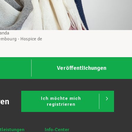
anda
xembourg - Hospice de
Veröffentlichungen
Ich möchte mich
ren
registrieren
tleistungen
Info-Center