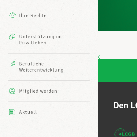
Ergänzende Leistungen
Ihre Rechte
eitbild
Fotos
Unterstützung im
Harmonie Mutuelle
Privatleben
LCGB INFO-CENTER
Videos
Versicherung AXA
Berufliche
Team des LCGBs
Weiterentwicklung
Mitglied werden
Den L
Aktuell