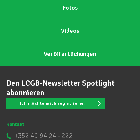
Fotos
Unterstützung im Privatleben
Videos
Berufliche Weiterentwicklung
Veröffentlichungen
Mitglied werden
Den LCGB-Newsletter Spotlight
Aktuell
abonnieren
Ich möchte mich registrieren
Kontakt
+352 49 94 24 - 222