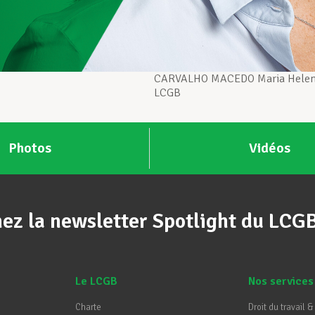
CARVALHO MACEDO Maria Helena
LCGB
Photos
Vidéos
ez la newsletter Spotlight du LCG
Le LCGB
Nos services
Charte
Droit du travail &