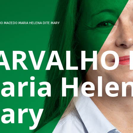
O MACEDO MARIA HELENA DITE MARY
ARVALHO
aria Helen
ary