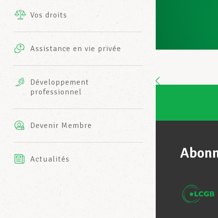
Vos droits
Prestations complémentaires
Charte
Photos
Assistance en vie privée
Harmonie Mutuelle
Bureaux INFO-CENTER
Vidéos
Développement
professionnel
Assurance AXA
L’équipe LCGB
Devenir Membre
Abonn
Actualités