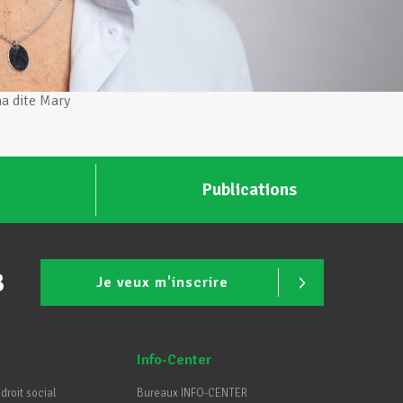
 dite Mary
Publications
B
Je veux m'inscrire
Info-Center
 droit social
Bureaux INFO-CENTER