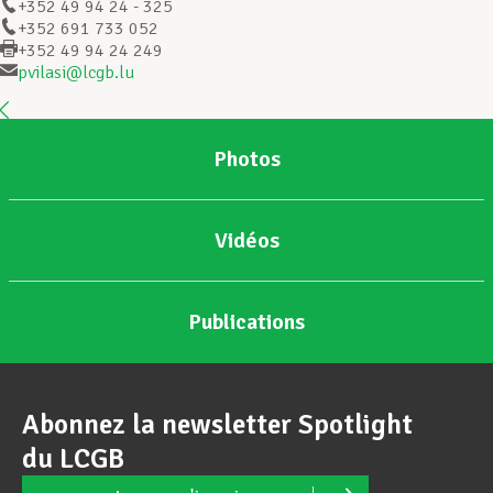
+352 49 94 24 - 325
+352 691 733 052
+352 49 94 24 249
Assistance en vie privée
pvilasi@lcgb.lu
Développement professionnel
Photos
Devenir Membre
Vidéos
Actualités
Publications
Abonnez la newsletter Spotlight
du LCGB