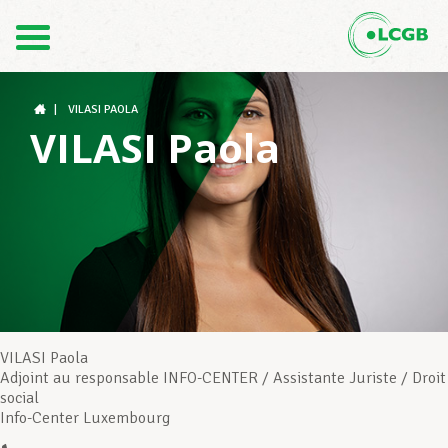
Contact
FR
DE
|
VILASI PAOLA
VILASI Paola
Le LCGB
Structures syndicales
Assistance au Travail
VILASI Paola
Adjoint au responsable INFO-CENTER / Assistante Juriste / Droit
social
Vos droits
Info-Center Luxembourg