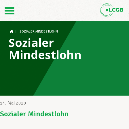
Kontakt
DE
FR
|
SOZIALER MINDESTLOHN
Sozialer
Mindestlohn
Der LCGB
Gewerkschaftsstrukturen
Unterstützung im Arbeitsalltag
14. Mai 2020
Sozialer Mindestlohn
Ihre Rechte