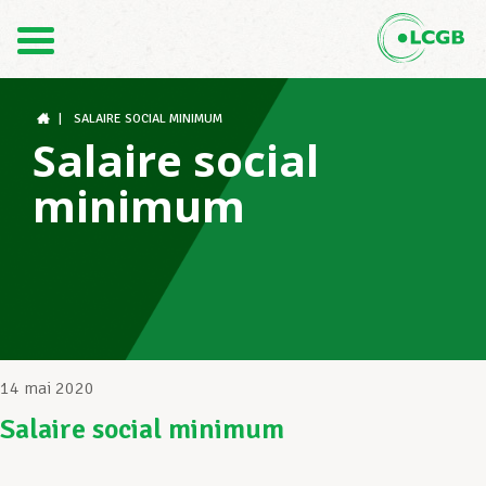
Contact
FR
DE
|
SALAIRE SOCIAL MINIMUM
Salaire social
minimum
Le LCGB
Structures syndicales
Assistance au Travail
14 mai 2020
Salaire social minimum
Vos droits