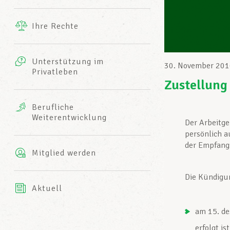
Ergänzende Leistungen
Ihre Rechte
eitbild
Fotos
Unterstützung im
Harmonie Mutuelle
30. November 201
Privatleben
LCGB INFO-CENTER
Videos
Zustellung
Versicherung AXA
Berufliche
Team des LCGBs
Weiterentwicklung
Der Arbeitge
persönlich a
der Empfang
Mitglied werden
Die Kündigun
Aktuell
am 15. de
erfolgt is