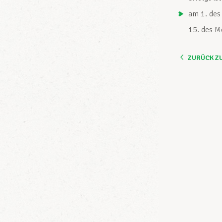
am 1. des
15. des M
ZURÜCK Z