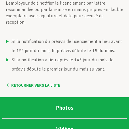
L’employeur doit notifier le licenciement par lettre
recommandée ou par la remise en mains propres en double
Assistance en vie privée
exemplaire avec signature et date pour accusé de
réception.
Développement professionnel
Si la notification du préavis de licenciement a lieu avant
e
le 15
jour du mois, le préavis débute le 15 du mois.
Devenir Membre
e
Si la notification a lieu après le 14
jour du mois, le
préavis débute le premier jour du mois suivant.
Actualités
RETOURNER VERS LA LISTE
Photos