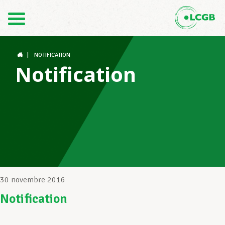
Contact
FR
DE
|
NOTIFICATION
Notification
Le LCGB
Structures syndicales
Assistance au Travail
30 novembre 2016
Notification
Vos droits