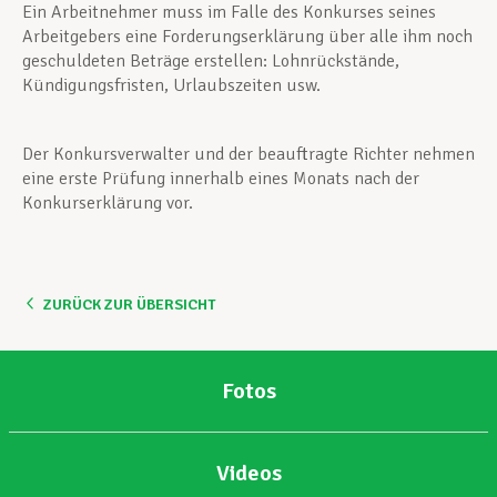
Ein Arbeitnehmer muss im Falle des Konkurses seines
Arbeitgebers eine Forderungserklärung über alle ihm noch
Unterstützung im Privatleben
geschuldeten Beträge erstellen: Lohnrückstände,
Kündigungsfristen, Urlaubszeiten usw.
Berufliche Weiterentwicklung
Der Konkursverwalter und der beauftragte Richter nehmen
eine erste Prüfung innerhalb eines Monats nach der
Konkurserklärung vor.
Mitglied werden
ZURÜCK ZUR ÜBERSICHT
Aktuell
Fotos
Videos