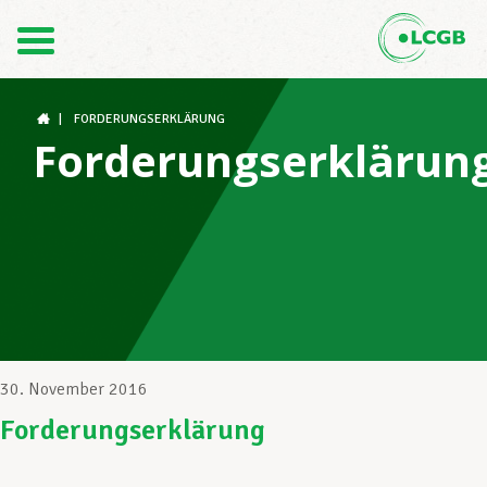
Kontakt
DE
FR
|
FORDERUNGSERKLÄRUNG
Forderungserklärun
Der LCGB
Gewerkschaftsstrukturen
Unterstützung im Arbeitsalltag
30. November 2016
Forderungserklärung
Ihre Rechte