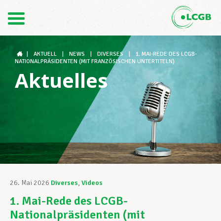
Kontakt
DE
FR
|
AKTUELL
|
NEWS
|
DIVERSES
|
1. MAI-REDE DES LCGB-
NATIONALPRÄSIDENTEN (MIT FRANZÖSISCHEN UNTERTITELN)
Aktuelles
Der LCGB
Gewerkschaftsstrukturen
Unterstützung im Arbeitsalltag
26. Mai 2026
Diverses
,
Videos
1. Mai-Rede des LCGB-
Ihre Rechte
Nationalpräsidenten (mit