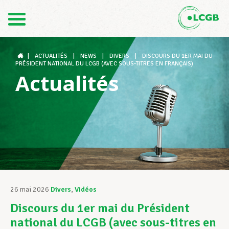
Contact
FR
DE
|
ACTUALITÉS
|
NEWS
|
DIVERS
|
DISCOURS DU 1ER MAI DU
PRÉSIDENT NATIONAL DU LCGB (AVEC SOUS-TITRES EN FRANÇAIS)
Actualités
Le LCGB
Structures syndicales
Assistance au Travail
26 mai 2026
Divers
,
Vidéos
Discours du 1er mai du Président
Vos droits
national du LCGB (avec sous-titres en