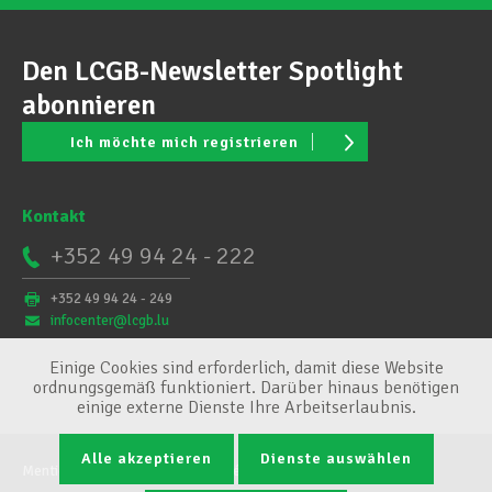
Den LCGB-Newsletter Spotlight
abonnieren
Ich möchte mich registrieren
Kontakt
+352 49 94 24 - 222
+352 49 94 24 - 249
infocenter@lcgb.lu
Einige Cookies sind erforderlich, damit diese Website
ordnungsgemäß funktioniert. Darüber hinaus benötigen
einige externe Dienste Ihre Arbeitserlaubnis.
Alle akzeptieren
Dienste auswählen
Mentions légales
Conditions générales
Cookie-Verwaltung