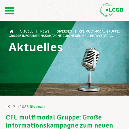
Kontakt
DE
FR
|
AKTUELL
|
NEWS
|
DIVERSES
|
CFL MULTIMODAL GRUPPE:
GROSSE INFORMATIONSKAMPAGNE ZUM NEUEN KOLLEKTIVVERTRAG
Aktuelles
Der LCGB
Gewerkschaftsstrukturen
Unterstützung im Arbeitsalltag
19. Mai 2026
Diverses
CFL multimodal Gruppe: Große
Ihre Rechte
Informationskampagne zum neuen