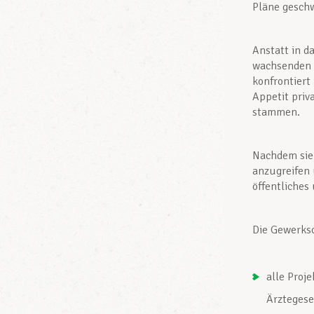
Pläne gesch
Anstatt in d
wachsenden 
konfrontiert 
Appetit priv
stammen.
Nachdem sie 
anzugreifen 
öffentliches
Die Gewerksc
alle Proj
Ärztegese