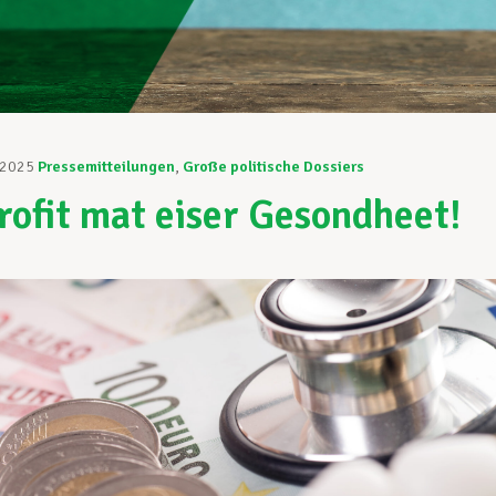
 2025
Pressemitteilungen
,
Große politische Dossiers
rofit mat eiser Gesondheet!