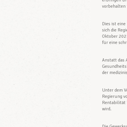
erbringen u
vorbehalten
Dies ist ein
sich die Reg
Oktober 202
für eine sch
Anstatt das 
Gesundheitsb
der medizin
Unter dem Vo
Regierung vo
Rentabilität
wird.
Die Gewerksc