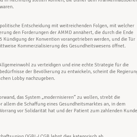
nd in Rechnung stellen können, die bisher dem Krankenhausbere
 waren.
e politische Entscheidung mit weitreichenden Folgen, mit welcher
ierung den Forderungen der AMMD annähert, die durch die Ende
5 Kündigung der Konvention vorangetrieben werden, und die Tür
rittweise Kommerzialisierung des Gesundheitswesens öffnet.
Allgemeinwohl zu verteidigen und eine echte Strategie für die
edürfnisse der Bevölkerung zu entwickeln, scheint die Regierun
ischen Lobby nachzugeben.
rwand, das System „modernisieren” zu wollen, strebt die
r allem die Schaffung eines Gesundheitsmarktes an, in dem
 Vorrang vor Solidarität hat und der Patient zum zahlenden Kund
haftsunion OGBL-LCGB lehnt dies kategorisch ab.