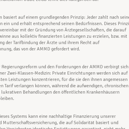
 basiert auf einem grundlegenden Prinzip: Jeder zahlt nach sein
n ein und erhält entsprechend seinen Bedürfnissen. Dieses Prinz
nvereinbar mit der Gründung von Ärztegesellschaften, die darauf
winne aus kollektiv finanzierten Leistungen zu erzielen, bzw. mit
g der Tarifbindung der Ärzte und ihrem Recht auf
nung, das von der AMMD gefordert wird.
r Regierungsreform und den Forderungen der AMMD verbirgt sich
iner Zwei-Klassen-Medizin: Private Einrichtungen werden sich auf
sten Leistungen konzentrieren, für die sie den ihnen angemessen
n Tarif verlangen können, während die aufwendigen, chronischen
r lukrativen Behandlungen den öffentlichen Krankenhäusern
leiben.
ieses Systems kann eine nachhaltige Finanzierung unserer
 Mutterschaftsversicherung, die auf Solidarität basiert und