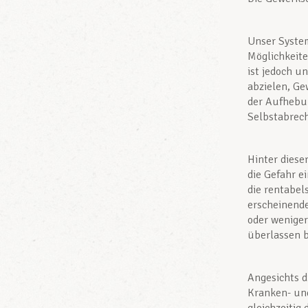
Unser System
Möglichkeite
ist jedoch u
abzielen, Ge
der Aufhebun
Selbstabrech
Hinter diese
die Gefahr e
die rentabel
erscheinende
oder wenige
überlassen b
Angesichts d
Kranken- und