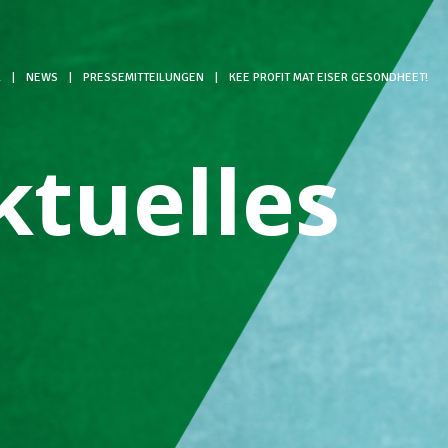
L
|
NEWS
|
PRESSEMITTEILUNGEN
|
KEE PROFIT MAT EISER GESONDHEET!
ktuelles