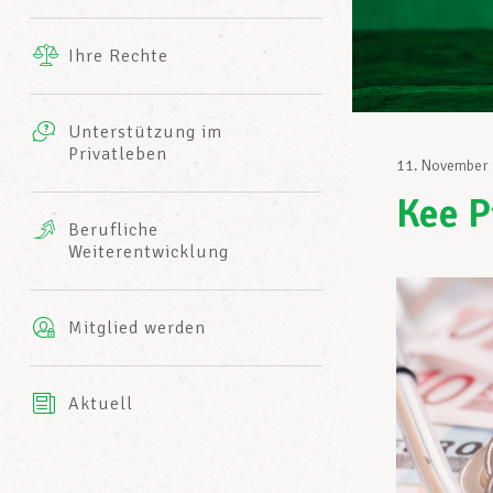
Ergänzende Leistungen
Ihre Rechte
eitbild
Fotos
Unterstützung im
Harmonie Mutuelle
Privatleben
LCGB INFO-CENTER
11. November
Videos
Kee P
Versicherung AXA
Berufliche
Team des LCGBs
Weiterentwicklung
Mitglied werden
Aktuell