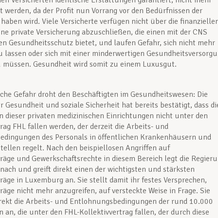
 den Versicherten identische Erstattungen garantiert, nicht mehr
t werden, da der Profit nun Vorrang vor den Bedürfnissen der
 haben wird. Viele Versicherte verfügen nicht über die finanzielle
ine private Versicherung abzuschließen, die einen mit der CNS
en Gesundheitsschutz bietet, und laufen Gefahr, sich nicht mehr
 lassen oder sich mit einer minderwertigen Gesundheitsversorg
 müssen. Gesundheit wird somit zu einem Luxusgut.
iche Gefahr droht den Beschäftigten im Gesundheitswesen: Die
r Gesundheit und soziale Sicherheit hat bereits bestätigt, dass di
n dieser privaten medizinischen Einrichtungen nicht unter den
trag FHL fallen werden, der derzeit die Arbeits- und
edingungen des Personals in öffentlichen Krankenhäusern und
tellen regelt. Nach den beispiellosen Angriffen auf
träge und Gewerkschaftsrechte in diesem Bereich legt die Regier
nach und greift direkt einen der wichtigsten und stärksten
träge in Luxemburg an. Sie stellt damit ihr festes Versprechen,
träge nicht mehr anzugreifen, auf versteckte Weise in Frage. Sie
direkt die Arbeits- und Entlohnungsbedingungen der rund 10.000
n an, die unter den FHL-Kollektivvertrag fallen, der durch diese