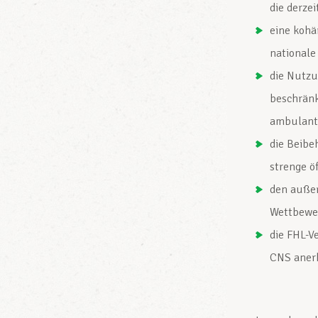
die derze
eine kohä
nationale
die Nutzu
beschränk
ambulante
die Beibe
strenge öf
den außer
Wettbewe
die FHL-V
CNS anerk