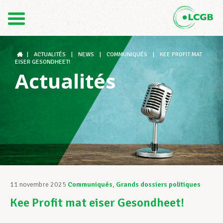
Contact
FR
DE
|
ACTUALITÉS
|
NEWS
|
COMMUNIQUÉS
|
KEE PROFIT MAT
EISER GESONDHEET!
Actualités
Le LCGB
Structures syndicales
Assistance au Travail
11 novembre 2025
Communiqués
,
Grands dossiers politiques
Kee Profit mat eiser Gesondheet!
Vos droits