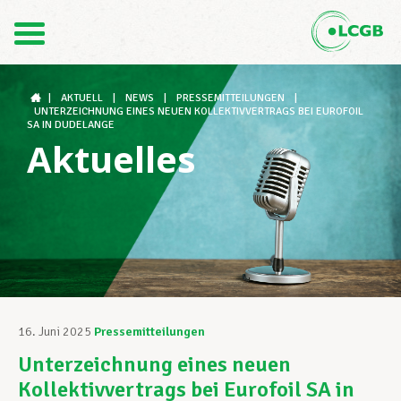
Kontakt
DE
FR
|
AKTUELL
|
NEWS
|
PRESSEMITTEILUNGEN
|
UNTERZEICHNUNG EINES NEUEN KOLLEKTIVVERTRAGS BEI EUROFOIL
SA IN DUDELANGE
Aktuelles
Der LCGB
Gewerkschaftsstrukturen
Unterstützung im Arbeitsalltag
16. Juni 2025
Pressemitteilungen
Unterzeichnung eines neuen
Ihre Rechte
Kollektivvertrags bei Eurofoil SA in