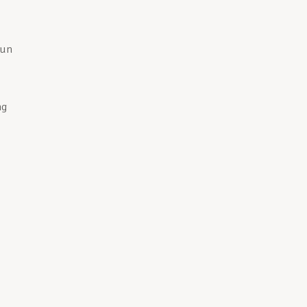
 un
ng