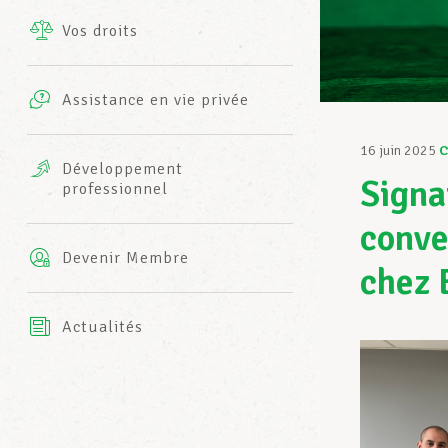
Vos droits
Prestations complémentaires
Charte
Photos
Assistance en vie privée
Harmonie Mutuelle
Bureaux INFO-CENTER
16 juin 2025
C
Vidéos
Développement
Signa
professionnel
Assurance AXA
L’équipe LCGB
conve
Devenir Membre
chez 
Actualités