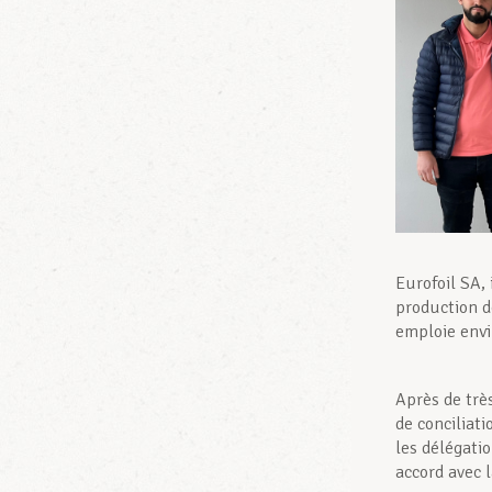
Eurofoil SA,
production d
emploie envi
Après de tr
de conciliat
les délégati
accord avec l