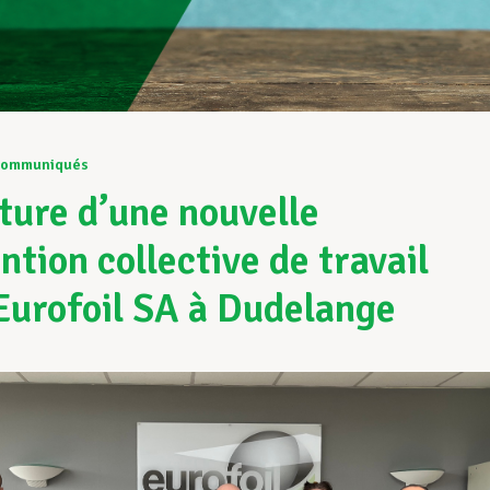
ommuniqués
ture d’une nouvelle
ntion collective de travail
Eurofoil SA à Dudelange