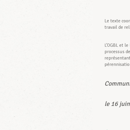
Le texte coor
travail de re
L’OGBL et le
processus de 
représentant
pérennisation
Communiq
le 16 jui