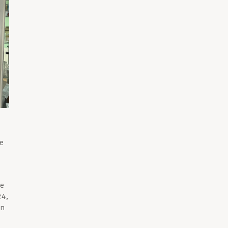
le
se
24,
un