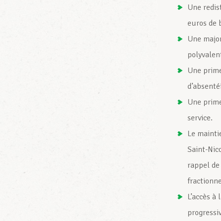
Une redis
euros de b
Une major
polyvalent
Une prime
d’absenté
Une prime
service.
Le mainti
Saint-Nico
rappel de
fractionn
L’accès à 
progressi