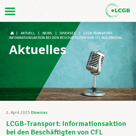
Kontakt
DE
FR
|
AKTUELL
|
NEWS
|
DIVERSES
|
LCGB-TRANSPORT:
INFORMATIONSAKTION BEI DEN BESCHÄFTIGTEN VON CFL MULTIMODAL
Aktuelles
Der LCGB
Gewerkschaftsstrukturen
Unterstützung im Arbeitsalltag
2. April 2025
Diverses
LCGB-Transport: Informationsaktion
Ihre Rechte
bei den Beschäftigten von CFL