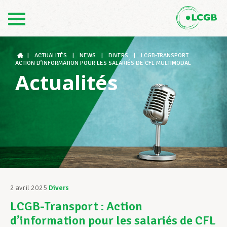
Contact
FR
DE
|
ACTUALITÉS
|
NEWS
|
DIVERS
|
LCGB-TRANSPORT :
ACTION D’INFORMATION POUR LES SALARIÉS DE CFL MULTIMODAL
Actualités
Le LCGB
Structures syndicales
Assistance au Travail
2 avril 2025
Divers
LCGB-Transport : Action
Vos droits
d’information pour les salariés de CFL