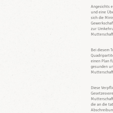
Angesichts e
und eine Übe
sich die Min
Gewerkschaf
zur Umkehrun
Mutterschaf
Bei diesem Tr
Quadriparti
einen Plan f
gesunden und
Mutterschaf
Diese Verpfl
Gesetzesvor
Mutterschaft
die an die t
Abschreibung