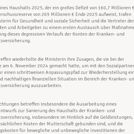
ines Haushalts 2025, der ein großes Defizit von 160,7 Millionen 
rschussreserve von 269 Millionen € Ende 2025 aufweist, trafen
isterin für Gesundheit und soziale Sicherheit und die Vertreter der
ten und Arbeitgeber zu einem ersten Austausch über Maßnahm
g dieses degressiven Verlaufs der Konten der Kranken- und
tsversicherung.
effen wiederholte die Ministerin ihre Zusagen, die sie bei der
te am 6. November 2024 gemacht hatte, um mit den Sozialpartne
ür einen schrittweisen Anpassungspfad zur Wiederherstellung ei
 nachhaltigen ﬁnanziellen Situation im Bereich der Kranken- u
tsversicherung auszuarbeiten.
ichtungen betreffen insbesondere die Ausarbeitung eines
entwurfs zur Sanierung des Haushalts der Kranken- und
sversicherung, insbesondere im Hinblick auf die Geldleistungen,
atsächlichen Kosten der Mutterschaft gebunden sind, und die
skosten für bewegliche und unbewegliche Investitionen der