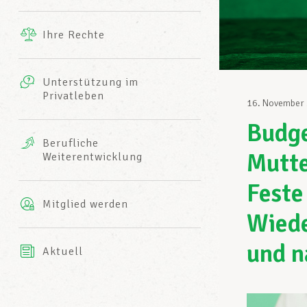
Ergänzende Leistungen
Ihre Rechte
eitbild
Fotos
Unterstützung im
Harmonie Mutuelle
Privatleben
LCGB INFO-CENTER
16. November
Videos
Budge
Versicherung AXA
Berufliche
Team des LCGBs
Mutte
Weiterentwicklung
Feste
Mitglied werden
Wiede
und n
Aktuell