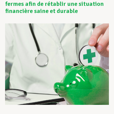
fermes afin de rétablir une situation
financière saine et durable
Assistance en vie privée
Développement professionnel
Devenir Membre
Actualités