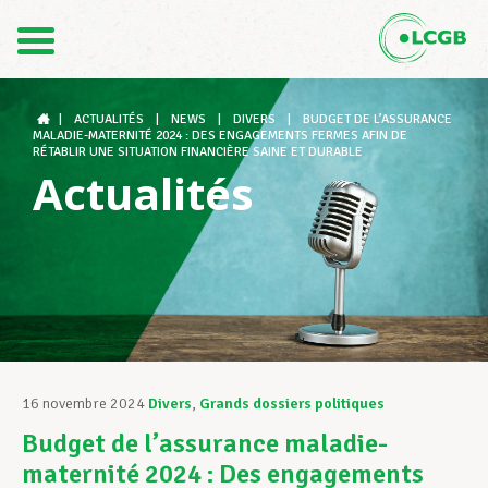
Contact
FR
DE
|
ACTUALITÉS
|
NEWS
|
DIVERS
|
BUDGET DE L’ASSURANCE
MALADIE-MATERNITÉ 2024 : DES ENGAGEMENTS FERMES AFIN DE
RÉTABLIR UNE SITUATION FINANCIÈRE SAINE ET DURABLE
Actualités
Le LCGB
Structures syndicales
Assistance au Travail
16 novembre 2024
Divers
,
Grands dossiers politiques
Budget de l’assurance maladie-
Vos droits
maternité 2024 : Des engagements