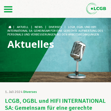
Kontakt
DE
FR
|
AKTUELL
|
NEWS
|
DIVERSES
|
LCGB, OGBL UND HIFI
INTERNATIONAL SA: GEMEINSAM FÜR EINE GERECHTE AUFWERTUNG DES
PERSONALS UND VERBESSERUNGEN BEI DEN ARBEITSBEDINGUNGEN
Aktuelles
Der LCGB
Gewerkschaftsstrukturen
Unterstützung im Arbeitsalltag
1. Juli 2024
Diverses
LCGB, OGBL und HIFI INTERNATIONAL
Ihre Rechte
SA: Gemeinsam für eine gerechte