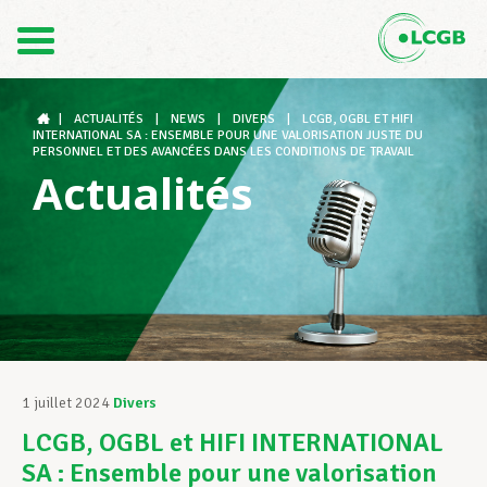
Contact
FR
DE
|
ACTUALITÉS
|
NEWS
|
DIVERS
|
LCGB, OGBL ET HIFI
INTERNATIONAL SA : ENSEMBLE POUR UNE VALORISATION JUSTE DU
PERSONNEL ET DES AVANCÉES DANS LES CONDITIONS DE TRAVAIL
Actualités
Le LCGB
Structures syndicales
Assistance au Travail
1 juillet 2024
Divers
LCGB, OGBL et HIFI INTERNATIONAL
Vos droits
SA : Ensemble pour une valorisation