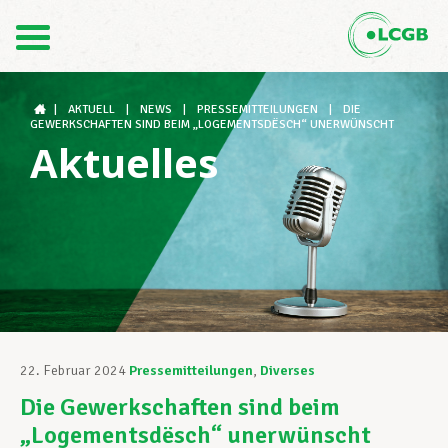
Kontakt
DE
FR
|
AKTUELL
|
NEWS
|
PRESSEMITTEILUNGEN
|
DIE
GEWERKSCHAFTEN SIND BEIM „LOGEMENTSDËSCH“ UNERWÜNSCHT
Aktuelles
Der LCGB
Gewerkschaftsstrukturen
Unterstützung im Arbeitsalltag
22. Februar 2024
Pressemitteilungen
,
Diverses
Die Gewerkschaften sind beim
Ihre Rechte
„Logementsdësch“ unerwünscht