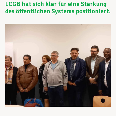
LCGB hat sich klar für eine Stärkung
des öffentlichen Systems positioniert.
Unterstützung im Privatleben
Berufliche Weiterentwicklung
Mitglied werden
Aktuell