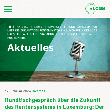
Kontakt
DE
FR
|
AKTUELL
|
NEWS
|
DIVERSES
|
RUNDTISCHGESPRÄCH
ÜBER DIE ZUKUNFT DES RENTENSYSTEMS IN LUXEMBURG: DER LCGB
HAT SICH KLAR FÜR EINE STÄRKUNG DES ÖFFENTLICHEN SYSTEMS
POSITIONIERT.
Aktuelles
Der LCGB
Gewerkschaftsstrukturen
Unterstützung im Arbeitsalltag
12. Februar 2024
Diverses
Rundtischgespräch über die Zukunft
Ihre Rechte
des Rentensystems in Luxemburg: Der