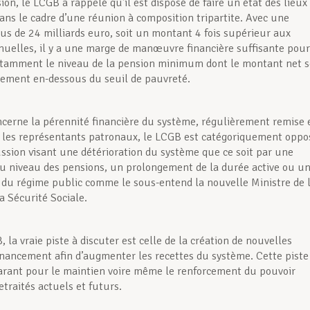
ion, le LCGB a rappelé qu’il est disposé de faire un état des lieux
ans le cadre d’une réunion à composition tripartite. Avec une
lus de 24 milliards euro, soit un montant 4 fois supérieur aux
uelles, il y a une marge de manœuvre financière suffisante pour
otamment le niveau de la pension minimum dont le montant net s
lement en-dessous du seuil de pauvreté.
ncerne la pérennité financière du système, régulièrement remise 
 les représentants patronaux, le LCGB est catégoriquement oppo
ussion visant une détérioration du système que ce soit par une
u niveau des pensions, un prolongement de la durée active ou u
n du régime public comme le sous-entend la nouvelle Ministre de 
a Sécurité Sociale.
 la vraie piste à discuter est celle de la création de nouvelles
inancement afin d’augmenter les recettes du système. Cette piste
garant pour le maintien voire même le renforcement du pouvoir
etraités actuels et futurs.