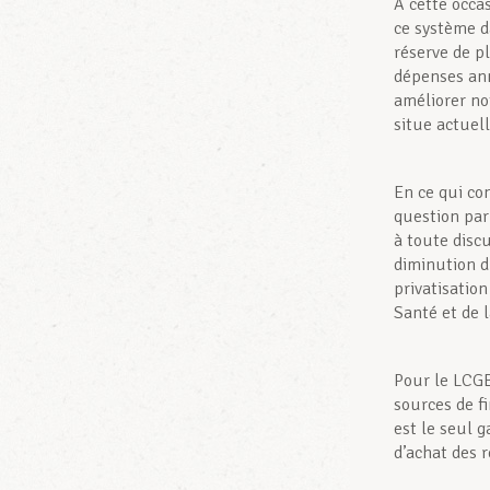
A cette occas
ce système d
réserve de p
dépenses ann
améliorer n
situe actuel
En ce qui co
question par
à toute disc
diminution d
privatisatio
Santé et de l
Pour le LCGB,
sources de f
est le seul 
d’achat des r