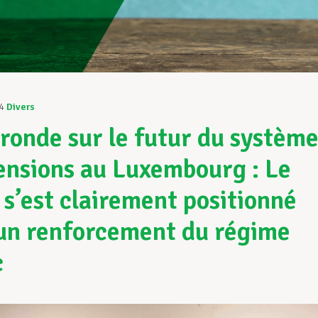
4
Divers
 ronde sur le futur du systèm
ensions au Luxembourg : Le
s’est clairement positionné
un renforcement du régime
c