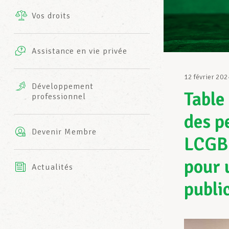
Vos droits
Prestations complémentaires
Charte
Photos
Assistance en vie privée
Harmonie Mutuelle
Bureaux INFO-CENTER
12 février 202
Vidéos
Développement
Table
professionnel
Assurance AXA
L’équipe LCGB
des p
Devenir Membre
LCGB 
pour 
Actualités
publi