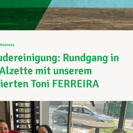
Diverses
dereinigung: Rundgang in
Alzette mit unserem
ierten Toni FERREIRA