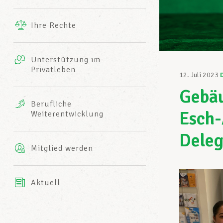
Ergänzende Leistungen
Ihre Rechte
eitbild
Fotos
Unterstützung im
Harmonie Mutuelle
Privatleben
LCGB INFO-CENTER
12. Juli 2023
Videos
Gebäu
Versicherung AXA
Berufliche
Team des LCGBs
Esch-
Weiterentwicklung
Deleg
Mitglied werden
Aktuell