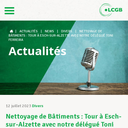
Contact
FR
DE
|
ACTUALITÉS
|
NEWS
|
DIVERS
|
NETTOYAGE DE
BÂTIMENTS : TOUR À ESCH-SUR-ALZETTE AVEC NOTRE DÉLÉGUÉ TONI
FERREIRA
Actualités
Le LCGB
Structures syndicales
Assistance au Travail
12 juillet 2023
Divers
Nettoyage de Bâtiments : Tour à Esch-
Vos droits
sur-Alzette avec notre délégué Toni