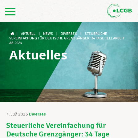
Kontakt
DE
FR
|
AKTUELL
|
NEWS
|
DIVERSES
|
STEUERLICHE
VEREINFACHUNG FÜR DEUTSCHE GRENZGÄNGER: 34 TAGE TELEARBEIT
AB 2024
Aktuelles
Der LCGB
Gewerkschaftsstrukturen
Unterstützung im Arbeitsalltag
7. Juli 2023
Diverses
Steuerliche Vereinfachung für
Ihre Rechte
Deutsche Grenzgänger: 34 Tage