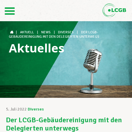
Kontakt
DE
FR
|
AKTUELL
|
NEWS
|
DIVERSES
|
DER LCGB-
GEBÄUDEREINIGUNG MIT DEN DELEGIERTEN UNTERWEGS
Aktuelles
Der LCGB
Gewerkschaftsstrukturen
Unterstützung im Arbeitsalltag
5. Juli 2022
Diverses
Der LCGB-Gebäudereinigung mit den
Ihre Rechte
Delegierten unterwegs