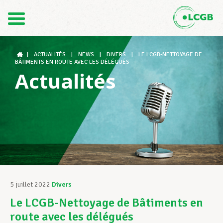
Contact
FR
DE
|
ACTUALITÉS
|
NEWS
|
DIVERS
|
LE LCGB-NETTOYAGE DE
BÂTIMENTS EN ROUTE AVEC LES DÉLÉGUÉS
Actualités
Le LCGB
Structures syndicales
Assistance au Travail
5 juillet 2022
Divers
Le LCGB-Nettoyage de Bâtiments en
Vos droits
route avec les délégués