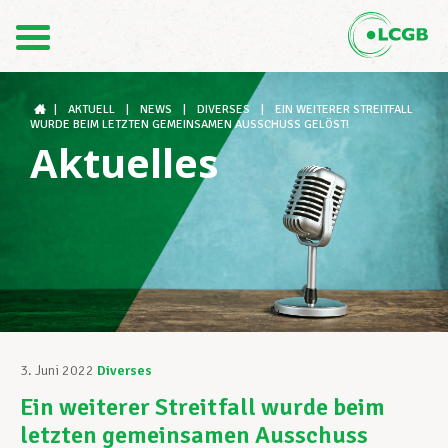
Kontakt
DE
FR
|
AKTUELL
|
NEWS
|
DIVERSES
|
EIN WEITERER STREITFALL
WURDE BEIM LETZTEN GEMEINSAMEN AUSSCHUSS GELÖST!
Aktuelles
Der LCGB
Gewerkschaftsstrukturen
Unterstützung im Arbeitsalltag
3. Juni 2022
Diverses
Ein weiterer Streitfall wurde beim
Ihre Rechte
letzten gemeinsamen Ausschuss