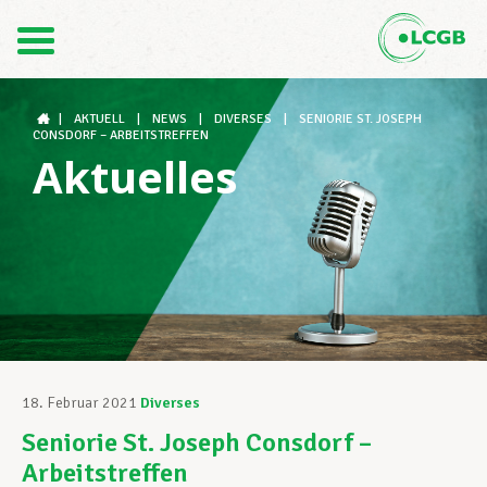
Kontakt
DE
FR
|
AKTUELL
|
NEWS
|
DIVERSES
|
SENIORIE ST. JOSEPH
CONSDORF – ARBEITSTREFFEN
Aktuelles
Der LCGB
Gewerkschaftsstrukturen
Unterstützung im Arbeitsalltag
18. Februar 2021
Diverses
Seniorie St. Joseph Consdorf –
Ihre Rechte
Arbeitstreffen