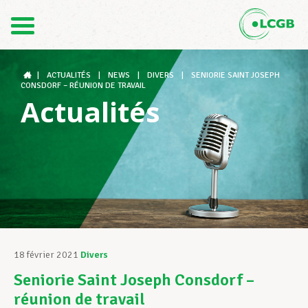
Contact
FR
DE
|
ACTUALITÉS
|
NEWS
|
DIVERS
|
SENIORIE SAINT JOSEPH
CONSDORF – RÉUNION DE TRAVAIL
Actualités
Le LCGB
Structures syndicales
Assistance au Travail
18 février 2021
Divers
Seniorie Saint Joseph Consdorf –
Vos droits
réunion de travail