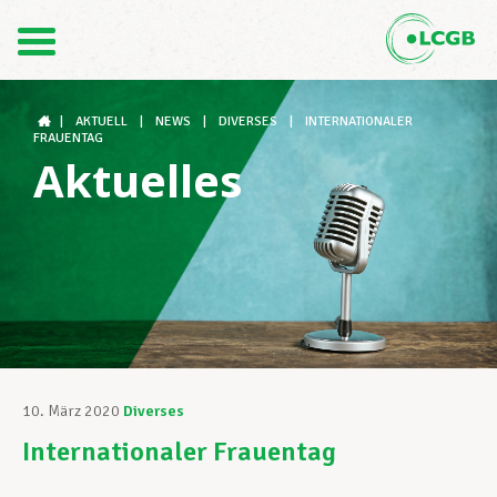
Kontakt
DE
FR
|
AKTUELL
|
NEWS
|
DIVERSES
|
INTERNATIONALER
FRAUENTAG
Aktuelles
Der LCGB
Gewerkschaftsstrukturen
Unterstützung im Arbeitsalltag
10. März 2020
Diverses
Internationaler Frauentag
Ihre Rechte