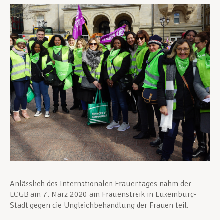
Unterstützung im Privatleben
Berufliche Weiterentwicklung
Mitglied werden
Aktuell
Anlässlich des Internationalen Frauentages nahm der
LCGB am 7. März 2020 am Frauenstreik in Luxemburg-
Stadt gegen die Ungleichbehandlung der Frauen teil.