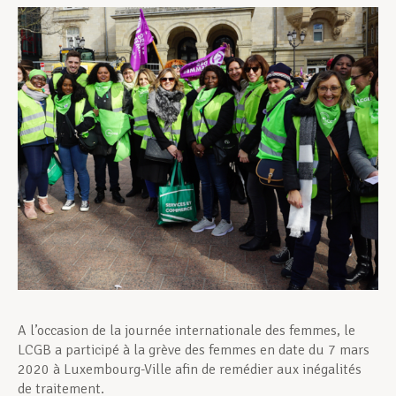
Assistance en vie privée
Développement professionnel
Devenir Membre
Actualités
A l’occasion de la journée internationale des femmes, le
LCGB a participé à la grève des femmes en date du 7 mars
2020 à Luxembourg-Ville afin de remédier aux inégalités
de traitement.