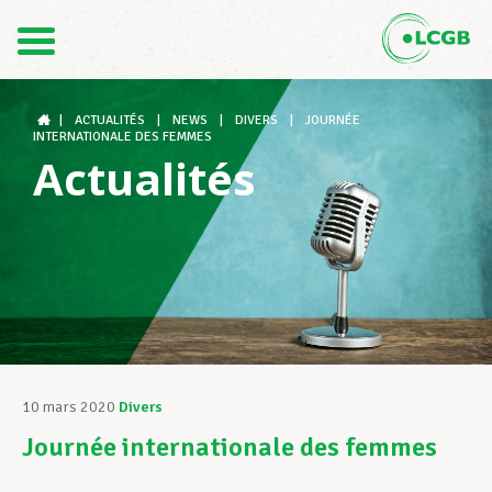
Contact
FR
DE
|
ACTUALITÉS
|
NEWS
|
DIVERS
|
JOURNÉE
INTERNATIONALE DES FEMMES
Actualités
Le LCGB
Structures syndicales
Assistance au Travail
10 mars 2020
Divers
Journée internationale des femmes
Vos droits