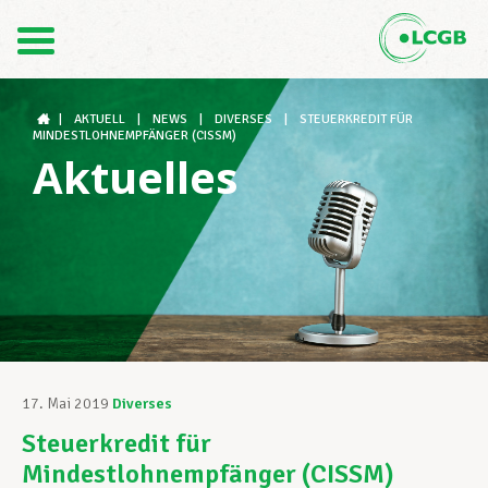
Kontakt
DE
FR
|
AKTUELL
|
NEWS
|
DIVERSES
|
STEUERKREDIT FÜR
MINDESTLOHNEMPFÄNGER (CISSM)
Aktuelles
Der LCGB
Gewerkschaftsstrukturen
Unterstützung im Arbeitsalltag
17. Mai 2019
Diverses
Steuerkredit für
Ihre Rechte
Mindestlohnempfänger (CISSM)