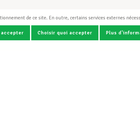
tionnement de ce site. En outre, certains services externes nécess
 accepter
Choisir quoi accepter
Plus d'inform
Photos
Vidéos
ez la newsletter Spotlight du LCG
Le LCGB
Nos services