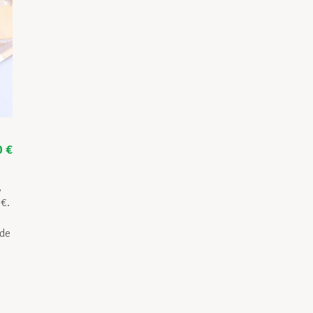
0 €
,
 €.
 de