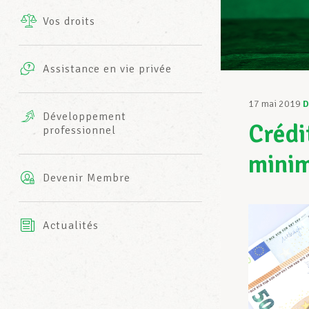
Vos droits
Prestations complémentaires
Charte
Photos
Assistance en vie privée
Harmonie Mutuelle
Bureaux INFO-CENTER
17 mai 2019
D
Vidéos
Développement
Crédi
professionnel
Assurance AXA
L’équipe LCGB
mini
Devenir Membre
Actualités