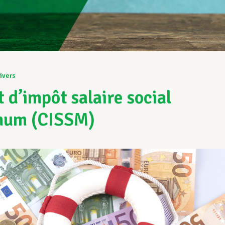
ivers
t d’impôt salaire social
mum (CISSM)