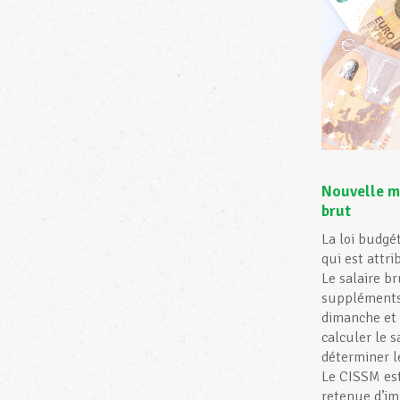
Nouvelle m
brut
La loi budgé
qui est attr
Le salaire b
suppléments 
dimanche et d
calculer le s
déterminer 
Le CISSM est
retenue d’im