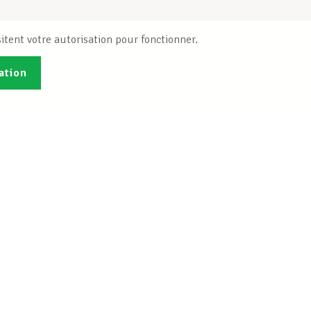
itent votre autorisation pour fonctionner.
ation
Publications
B
Je veux m'inscrire
Info-Center